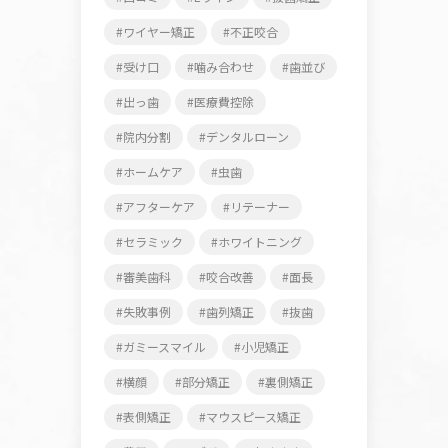
ワイヤー矯正
不正咬合
受け口
噛み合わせ
歯並び
出っ歯
医療費控除
院内分割
デンタルローン
ホームケア
虫歯
アフターケア
リテーナー
セラミック
ホワイトニング
審美歯科
咬合改善
面長
失敗事例
歯列矯正
抜歯
ガミースマイル
小児矯正
横顔
部分矯正
裏側矯正
表側矯正
マウスピース矯正