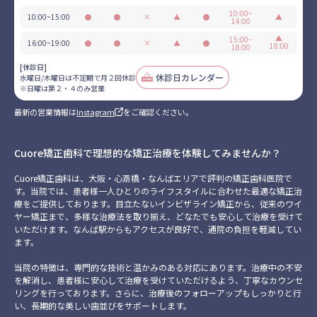
10:00~
10:00~15:00
●
●
×
▲
●
▲
14:00
営
営
休
不
営
日
業
業
診
定
業
▲
曜
15:00~
16:00~19:00
●
●
×
▲
●
18:00
18:00
期
は
営
営
休
不
営
日
で
第
業
業
診
定
業
曜
[休診日]
月
２・
期
は
水曜日/木曜日は不定期で月２回休診
２
４
で
第
※日曜は第２・４のみ営業
回
の
月
２・
休
み
２
４
最新の営業情報は
Instagram
をご確認ください。
診
営
回
の
業
休
み
診
営
業
Cuore矯正歯科で理想的な矯正治療を体験してみませんか？
Cuore矯正歯科は、大阪・心斎橋・なんばエリアで評判の矯正歯科医院で
す。当院では、患者様一人ひとりのライフスタイルに合わせた最適な矯正治
療をご提供しております。目立たないインビザライン矯正から、従来のワイ
ヤー矯正まで、多様な治療法を取り揃え、どなたでも安心して治療を受けて
いただけます。なんば駅からもアクセスが良好で、通院の負担を軽減してい
ます。
当院の特徴は、専門的な技術と温かみのある対応にあります。治療中の不安
を解消し、患者様に安心して治療を受けていただけるよう、丁寧なカウンセ
リングを行っております。さらに、治療後のフォローアップもしっかりと行
い、長期的な美しい歯並びをサポートします。