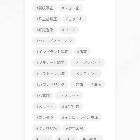
開咬矯正
すきっ歯
八重歯矯正
しゃくれ
知覚過敏
ローン
セカンドオピニオン
インプラント矯正
歯茎
ブラケット矯正
オープンバイト
セラミック治療
メンテナンス
カウンセリング
前歯
痛み
八重歯
デメリット
メリット
確定申告
エラ張り
インビザライン矯正
ほうれい線
専門医院
口コミ
Eライン
抜歯矯正