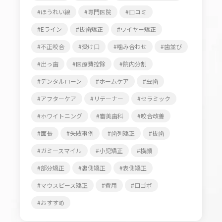
ほうれい線
専門医院
口コミ
Eライン
抜歯矯正
ワイヤー矯正
不正咬合
受け口
噛み合わせ
歯並び
出っ歯
医療費控除
院内分割
デンタルローン
ホームケア
虫歯
アフターケア
リテーナー
セラミック
ホワイトニング
審美歯科
咬合改善
面長
失敗事例
歯列矯正
抜歯
ガミースマイル
小児矯正
横顔
部分矯正
裏側矯正
表側矯正
マウスピース矯正
費用
口ゴボ
おすすめ