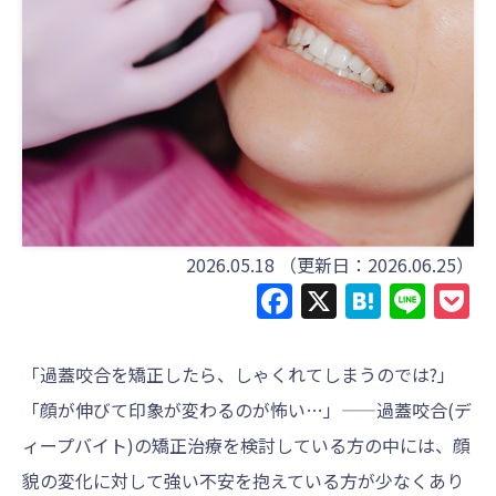
2026.05.18
（更新日：2026.06.25）
Facebook
X
Haten
Line
P
「過蓋咬合を矯正したら、しゃくれてしまうのでは?」
「顔が伸びて印象が変わるのが怖い…」——過蓋咬合(デ
ィープバイト)の矯正治療を検討している方の中には、顔
貌の変化に対して強い不安を抱えている方が少なくあり