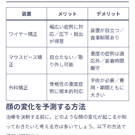
装置
メリット
デメリット
幅広い症例に対
装置が目立つ／
ワイヤー矯正
応／圧下・挺出
食事制限あり
が得意
重度の症例は適
マウスピース矯
目立たない／取
応外／装着時間
正
り外し可能
厳守
手術が必要／費
骨格性の重度症
外科矯正
用・期間ともに
例に根本的対応
大きい
顔の変化を予測する方法
治療を決断する前に、どのような顔の変化が起こるか知
っておきたいと考える方は多いでしょう。以下の方法で