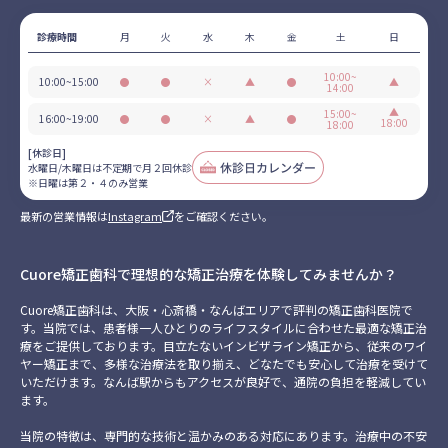
診療時間
月
火
水
木
金
土
日
10:00~
10:00~15:00
●
●
×
▲
●
▲
14:00
営
営
休
不
営
日
業
業
診
定
業
▲
曜
15:00~
16:00~19:00
●
●
×
▲
●
18:00
18:00
期
は
営
営
休
不
営
日
で
第
業
業
診
定
業
曜
[休診日]
月
２・
期
は
水曜日/木曜日は不定期で月２回休診
２
４
で
第
※日曜は第２・４のみ営業
回
の
月
２・
休
み
２
４
最新の営業情報は
Instagram
をご確認ください。
診
営
回
の
業
休
み
診
営
業
Cuore矯正歯科で理想的な矯正治療を体験してみませんか？
Cuore矯正歯科は、大阪・心斎橋・なんばエリアで評判の矯正歯科医院で
す。当院では、患者様一人ひとりのライフスタイルに合わせた最適な矯正治
療をご提供しております。目立たないインビザライン矯正から、従来のワイ
ヤー矯正まで、多様な治療法を取り揃え、どなたでも安心して治療を受けて
いただけます。なんば駅からもアクセスが良好で、通院の負担を軽減してい
ます。
当院の特徴は、専門的な技術と温かみのある対応にあります。治療中の不安