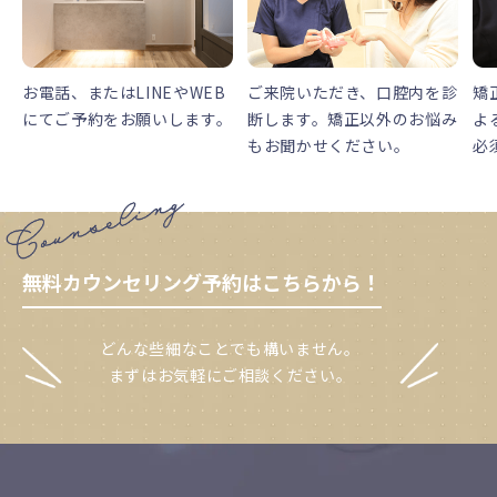
お電話、またはLINEやWEB
ご来院いただき、口腔内を診
矯
にてご予約をお願いします。
断します。矯正以外のお悩み
よ
もお聞かせください。
必
無料カウンセリング予約はこちらから！
どんな些細なことでも構いません。
まずはお気軽にご相談ください。