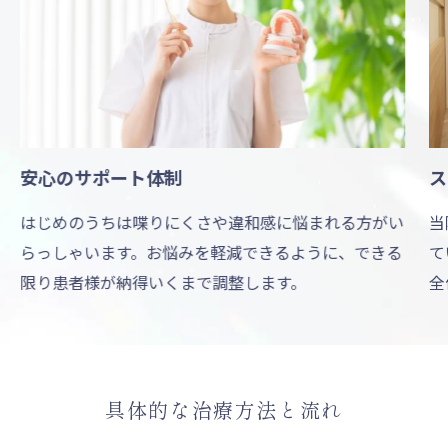
心のサポート体制
スピー
じめのうちは喋りにくさや違和感に悩まれる方がい
当院で
っしゃいます。お悩みを軽減できるように、できる
ていま
り患者様が納得いくまで調整します。
全体的
具体的な治療方法と流れ