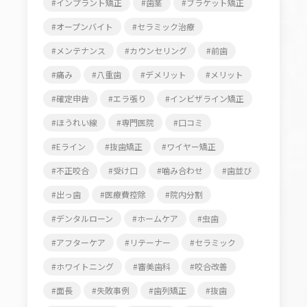
インプラント矯正
歯茎
ブラケット矯正
オープンバイト
セラミック治療
メンテナンス
カウンセリング
前歯
痛み
八重歯
デメリット
メリット
確定申告
エラ張り
インビザライン矯正
ほうれい線
専門医院
口コミ
Eライン
抜歯矯正
ワイヤー矯正
不正咬合
受け口
噛み合わせ
歯並び
出っ歯
医療費控除
院内分割
デンタルローン
ホームケア
虫歯
アフターケア
リテーナー
セラミック
ホワイトニング
審美歯科
咬合改善
面長
失敗事例
歯列矯正
抜歯