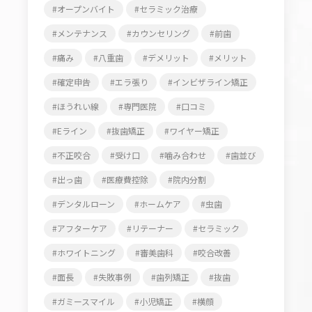
オープンバイト
セラミック治療
メンテナンス
カウンセリング
前歯
痛み
八重歯
デメリット
メリット
確定申告
エラ張り
インビザライン矯正
ほうれい線
専門医院
口コミ
Eライン
抜歯矯正
ワイヤー矯正
不正咬合
受け口
噛み合わせ
歯並び
出っ歯
医療費控除
院内分割
デンタルローン
ホームケア
虫歯
アフターケア
リテーナー
セラミック
ホワイトニング
審美歯科
咬合改善
面長
失敗事例
歯列矯正
抜歯
ガミースマイル
小児矯正
横顔