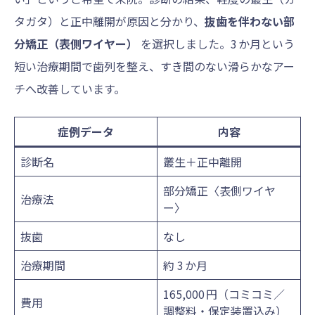
タガタ）と正中離開が原因と分かり、
抜歯を伴わない部
分矯正（表側ワイヤー）
を選択しました。3 か月という
短い治療期間で歯列を整え、すき間のない滑らかなアー
チへ改善しています。
症例データ
内容
診断名
叢生＋正中離開
部分矯正〈表側ワイヤ
治療法
ー〉
抜歯
なし
治療期間
約 3 か月
165,000 円（コミコミ／
費用
調整料・保定装置込み）