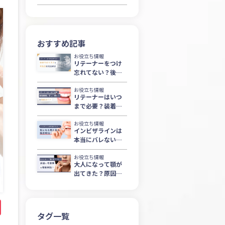
おすすめ記事
お役立ち情報
リテーナーをつけ
忘れてない？後戻
りのリスクと対処
法を徹底解説
お役立ち情報
リテーナーはいつ
まで必要？装着期
間と正しい使い方
を徹底ガイド
お役立ち情報
インビザラインは
本当にバレない？
気になる見た目を
徹底解説！
お役立ち情報
大人になって顎が
出てきた？原因と
改善策を徹底解
説！
na
ne
Pocket
タグ一覧