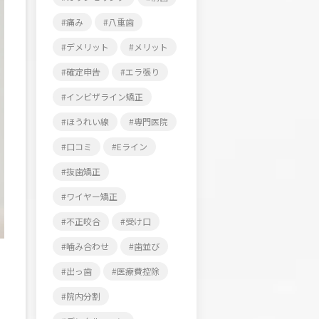
痛み
八重歯
デメリット
メリット
確定申告
エラ張り
インビザライン矯正
ほうれい線
専門医院
口コミ
Eライン
抜歯矯正
ワイヤー矯正
不正咬合
受け口
噛み合わせ
歯並び
出っ歯
医療費控除
院内分割