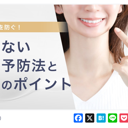
Facebook
X
Hate
Li
6）