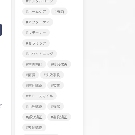
デンタルローン
ホームケア
虫歯
アフターケア
リテーナー
セラミック
ホワイトニング
審美歯科
咬合改善
面長
失敗事例
歯列矯正
抜歯
ガミースマイル
ど
小児矯正
横顔
部分矯正
裏側矯正
表側矯正