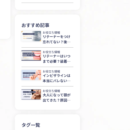
おすすめ記事
お役立ち情報
リテーナーをつけ
忘れてない？後戻
りのリスクと対処
法を徹底解説
お役立ち情報
リテーナーはいつ
まで必要？装着期
間と正しい使い方
を徹底ガイド
お役立ち情報
インビザラインは
本当にバレない？
気になる見た目を
徹底解説！
お役立ち情報
大人になって顎が
出てきた？原因と
改善策を徹底解
説！
タグ一覧