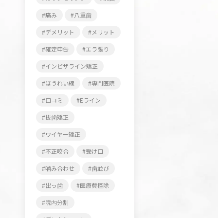
痛み
八重歯
デメリット
メリット
確定申告
エラ張り
インビザライン矯正
ほうれい線
専門医院
口コミ
Eライン
抜歯矯正
ワイヤー矯正
不正咬合
受け口
噛み合わせ
歯並び
出っ歯
医療費控除
院内分割