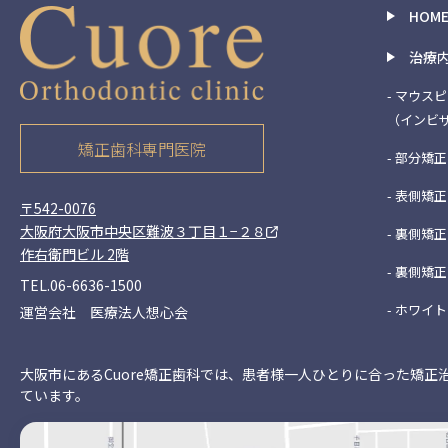
HOM
治療
- マウス
（インビ
矯正歯科専門医院
- 部分矯正
- 表側矯正
〒542-0076
大阪府大阪市中央区難波３丁目１−２８
- 裏側矯正
作右衛門ビル 2階
- 裏側矯正
TEL.06-6636-1500
- ホワイ
運営会社 医療法人想心会
大阪市にあるCuore矯正歯科では、患者様一人ひとりに合った矯正
ています。