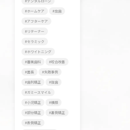
デンタルローン
ホームケア
虫歯
アフターケア
リテーナー
セラミック
ホワイトニング
審美歯科
咬合改善
面長
失敗事例
歯列矯正
抜歯
ガミースマイル
小児矯正
横顔
部分矯正
裏側矯正
表側矯正