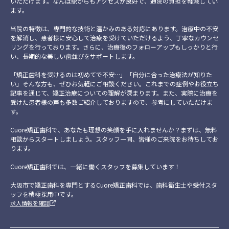
いただけます。なんば駅からもアクセスが良好で、通院の負担を軽減してい
ます。
当院の特徴は、専門的な技術と温かみのある対応にあります。治療中の不安
を解消し、患者様に安心して治療を受けていただけるよう、丁寧なカウンセ
リングを行っております。さらに、治療後のフォローアップもしっかりと行
い、長期的な美しい歯並びをサポートします。
「矯正歯科を受けるのは初めてで不安…」「自分に合った治療法が知りた
い」そんな方も、ぜひお気軽にご相談ください。これまでの症例やお役立ち
記事を通じて、矯正治療についての理解が深まります。また、実際に治療を
受けた患者様の声も多数ご紹介しておりますので、参考にしていただけま
す。
Cuore矯正歯科で、あなたも理想の笑顔を手に入れませんか？まずは、無料
相談からスタートしましょう。スタッフ一同、皆様のご来院をお待ちしてお
ります。
Cuore矯正歯科では、一緒に働くスタッフを募集しています！
大阪市で矯正歯科を専門とするCuore矯正歯科では、歯科衛生士や受付スタ
ッフを積極採用中です。
求人情報を確認