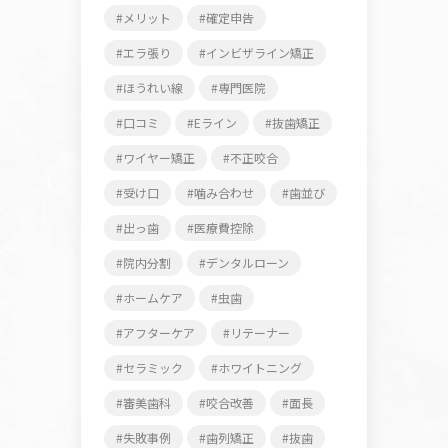
メリット
確定申告
エラ張り
インビザライン矯正
ほうれい線
専門医院
口コミ
Eライン
抜歯矯正
ワイヤー矯正
不正咬合
受け口
噛み合わせ
歯並び
出っ歯
医療費控除
院内分割
デンタルローン
ホームケア
虫歯
アフターケア
リテーナー
セラミック
ホワイトニング
審美歯科
咬合改善
面長
失敗事例
歯列矯正
抜歯