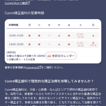
Google Mapで確認
Cuore矯正歯科の営業時間
診療時間
月
火
水
木
金
土
日
10:00~
10:00~15:00
●
●
×
▲
●
▲
14:00
営
営
休
不
営
日
業
業
診
定
業
▲
曜
15:00~
16:00~19:00
●
●
×
▲
●
18:00
18:00
期
は
営
営
休
不
営
日
で
第
業
業
診
定
業
曜
[休診日]
月
２・
期
は
水曜日/木曜日は不定期で月２回休診
２
４
で
第
※日曜は第２・４のみ営業
回
の
月
２・
休
み
２
４
最新の営業情報は
Instagram
をご確認ください。
診
営
回
の
業
休
み
診
営
業
Cuore矯正歯科で理想的な矯正治療を体験してみませんか？
Cuore矯正歯科は、大阪・心斎橋・なんばエリアで評判の矯正歯科医院で
す。当院では、患者様一人ひとりのライフスタイルに合わせた最適な矯正治
療をご提供しております。目立たないインビザライン矯正から、従来のワイ
ヤー矯正まで、多様な治療法を取り揃え、どなたでも安心して治療を受けて