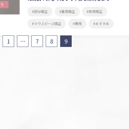
部分矯正
裏側矯正
表側矯正
マウスピース矯正
費用
おすすめ
1
…
7
8
9