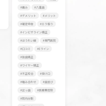
痛み
八重歯
デメリット
メリット
確定申告
エラ張り
インビザライン矯正
ほうれい線
専門医院
口コミ
Eライン
抜歯矯正
ワイヤー矯正
不正咬合
受け口
噛み合わせ
歯並び
出っ歯
医療費控除
院内分割