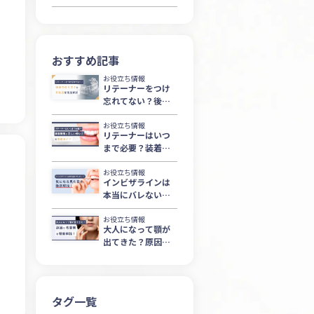
おすすめ記事
お役立ち情報
リテーナーをつけ
忘れてない？後戻
りのリスクと対処
法を徹底解説
お役立ち情報
リテーナーはいつ
まで必要？装着期
間と正しい使い方
を徹底ガイド
お役立ち情報
インビザラインは
本当にバレない？
気になる見た目を
徹底解説！
お役立ち情報
大人になって顎が
出てきた？原因と
改善策を徹底解
説！
タグ一覧