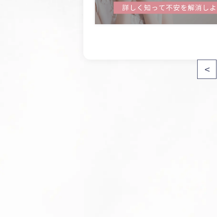
投
<
稿
の
ペ
ー
ジ
送
り