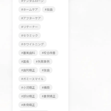
デンタルローン
ホームケア
虫歯
アフターケア
リテーナー
セラミック
ホワイトニング
審美歯科
咬合改善
面長
失敗事例
歯列矯正
抜歯
ガミースマイル
小児矯正
横顔
部分矯正
裏側矯正
表側矯正