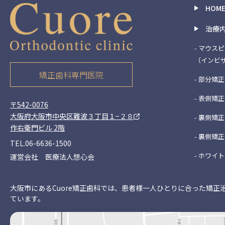
HOM
治療
- マウス
（インビ
矯正歯科専門医院
- 部分矯正
- 表側矯正
〒542-0076
大阪府大阪市中央区難波３丁目１−２８
- 裏側矯正
作右衛門ビル 2階
- 裏側矯正
TEL.06-6636-1500
- ホワイ
運営会社 医療法人想心会
大阪市にあるCuore矯正歯科では、患者様一人ひとりに合った矯正
ています。