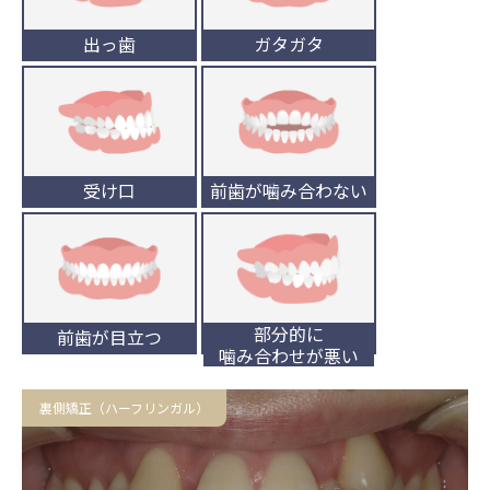
出っ歯
ガタガタ
受け口
前歯が
噛み合わない
部分的に
前歯が目立つ
噛み合わせが悪い
裏側矯正（ハーフリンガル）