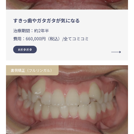
すきっ歯やガタガタが気になる
治療期間：
約2年半
費用：
660,000円（税込）/全てコミコミ
ガタガタ
裏側矯正（フルリンガル）