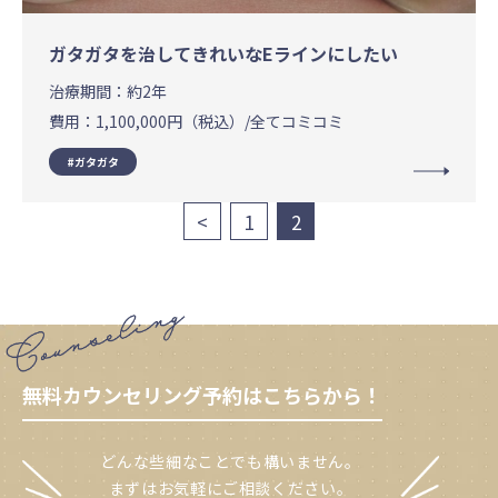
ガタガタを治してきれいなEラインにしたい
治療期間：
約2年
費用：
1,100,000円（税込）/全てコミコミ
ガタガタ
投
<
1
2
稿
の
ペ
ー
無料カウンセリング予約はこちらから！
ジ
送
どんな些細なことでも構いません。
まずはお気軽にご相談ください。