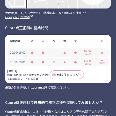
大阪駅(梅田駅)から大阪メトロ御堂筋線 なんば駅より徒歩1分
Google Mapで確認
Cuore矯正歯科の営業時間
診療時間
月
火
水
木
金
土
日
10:00~
10:00~15:00
●
●
×
▲
●
▲
14:00
営
営
休
不
営
日
業
業
診
定
業
▲
曜
15:00~
16:00~19:00
●
●
×
▲
●
18:00
18:00
期
は
営
営
休
不
営
日
で
第
業
業
診
定
業
曜
[休診日]
月
２・
期
は
水曜日/木曜日は不定期で月２回休診
２
４
で
第
※日曜は第２・４のみ営業
回
の
月
２・
休
み
２
４
最新の営業情報は
Instagram
をご確認ください。
診
営
回
の
業
休
み
診
営
業
Cuore矯正歯科で理想的な矯正治療を体験してみませんか？
Cuore矯正歯科は、大阪・心斎橋・なんばエリアで評判の矯正歯科医院で