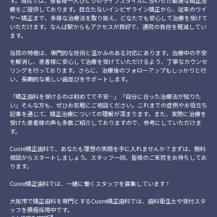
す。当院では、患者様一人ひとりのライフスタイルに合わせた最適な矯正治
療をご提供しております。目立たないインビザライン矯正から、従来のワイ
ヤー矯正まで、多様な治療法を取り揃え、どなたでも安心して治療を受けて
いただけます。なんば駅からもアクセスが良好で、通院の負担を軽減してい
ます。
当院の特徴は、専門的な技術と温かみのある対応にあります。治療中の不安
を解消し、患者様に安心して治療を受けていただけるよう、丁寧なカウンセ
リングを行っております。さらに、治療後のフォローアップもしっかりと行
い、長期的な美しい歯並びをサポートします。
「矯正歯科を受けるのは初めてで不安…」「自分に合った治療法が知りた
い」そんな方も、ぜひお気軽にご相談ください。これまでの症例やお役立ち
記事を通じて、矯正治療についての理解が深まります。また、実際に治療を
受けた患者様の声も多数ご紹介しておりますので、参考にしていただけま
す。
Cuore矯正歯科で、あなたも理想の笑顔を手に入れませんか？まずは、無料
相談からスタートしましょう。スタッフ一同、皆様のご来院をお待ちしてお
ります。
Cuore矯正歯科では、一緒に働くスタッフを募集しています！
大阪市で矯正歯科を専門とするCuore矯正歯科では、歯科衛生士や受付スタ
ッフを積極採用中です。