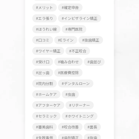
メリット
確定申告
エラ張り
インビザライン矯正
ほうれい線
専門医院
口コミ
Eライン
抜歯矯正
ワイヤー矯正
不正咬合
受け口
噛み合わせ
歯並び
出っ歯
医療費控除
院内分割
デンタルローン
ホームケア
虫歯
アフターケア
リテーナー
セラミック
ホワイトニング
審美歯科
咬合改善
面長
失敗事例
歯列矯正
抜歯