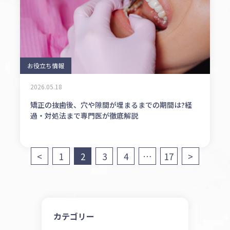
お役立ち情報
2026.05.18
矯正の抜歯後、穴や隙間が埋まるまでの期間は?経
過・対処法まで専門医が徹底解説
投
<
1
2
3
4
…
17
>
稿
の
ペ
カテゴリー
ー