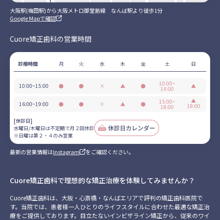
大阪駅(梅田駅)から大阪メトロ御堂筋線 なんば駅より徒歩1分
Google Mapで確認
Cuore矯正歯科の営業時間
診療時間
月
火
水
木
金
土
日
10:00~
10:00~15:00
●
●
×
▲
●
▲
14:00
営
営
休
不
営
日
業
業
診
定
業
▲
曜
15:00~
16:00~19:00
●
●
×
▲
●
18:00
18:00
期
は
営
営
休
不
営
日
で
第
業
業
診
定
業
曜
[休診日]
月
２・
期
は
水曜日/木曜日は不定期で月２回休診
２
４
で
第
※日曜は第２・４のみ営業
回
の
月
２・
休
み
２
４
最新の営業情報は
Instagram
をご確認ください。
診
営
回
の
業
休
み
診
営
業
Cuore矯正歯科で理想的な矯正治療を体験してみませんか？
Cuore矯正歯科は、大阪・心斎橋・なんばエリアで評判の矯正歯科医院で
す。当院では、患者様一人ひとりのライフスタイルに合わせた最適な矯正治
療をご提供しております。目立たないインビザライン矯正から、従来のワイ