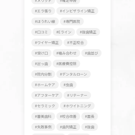
メリット
確定申告
エラ張り
インビザライン矯正
ほうれい線
専門医院
口コミ
Eライン
抜歯矯正
ワイヤー矯正
不正咬合
受け口
噛み合わせ
歯並び
出っ歯
医療費控除
院内分割
デンタルローン
ホームケア
虫歯
アフターケア
リテーナー
セラミック
ホワイトニング
審美歯科
咬合改善
面長
失敗事例
歯列矯正
抜歯