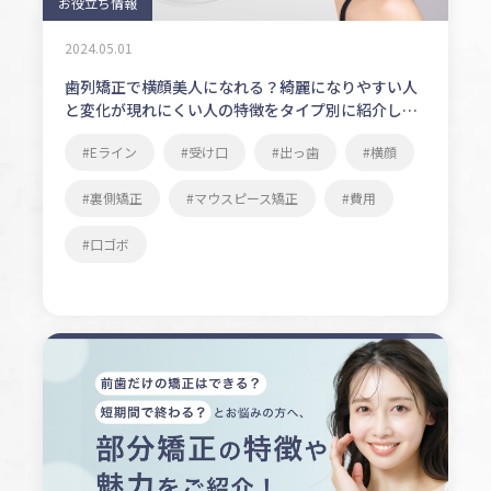
お役立ち情報
2024.05.01
歯列矯正で横顔美人になれる？綺麗になりやすい人
と変化が現れにくい人の特徴をタイプ別に紹介しま
す！
Eライン
受け口
出っ歯
横顔
裏側矯正
マウスピース矯正
費用
口ゴボ