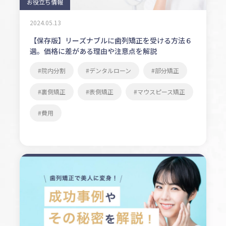
お役立ち情報
2024.05.13
【保存版】リーズナブルに歯列矯正を受ける方法６
選。価格に差がある理由や注意点を解説
院内分割
デンタルローン
部分矯正
裏側矯正
表側矯正
マウスピース矯正
費用