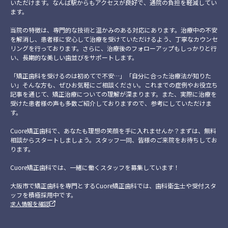
いただけます。なんば駅からもアクセスが良好で、通院の負担を軽減してい
ます。
当院の特徴は、専門的な技術と温かみのある対応にあります。治療中の不安
を解消し、患者様に安心して治療を受けていただけるよう、丁寧なカウンセ
リングを行っております。さらに、治療後のフォローアップもしっかりと行
い、長期的な美しい歯並びをサポートします。
「矯正歯科を受けるのは初めてで不安…」「自分に合った治療法が知りた
い」そんな方も、ぜひお気軽にご相談ください。これまでの症例やお役立ち
記事を通じて、矯正治療についての理解が深まります。また、実際に治療を
受けた患者様の声も多数ご紹介しておりますので、参考にしていただけま
す。
Cuore矯正歯科で、あなたも理想の笑顔を手に入れませんか？まずは、無料
相談からスタートしましょう。スタッフ一同、皆様のご来院をお待ちしてお
ります。
Cuore矯正歯科では、一緒に働くスタッフを募集しています！
大阪市で矯正歯科を専門とするCuore矯正歯科では、歯科衛生士や受付スタ
ッフを積極採用中です。
求人情報を確認