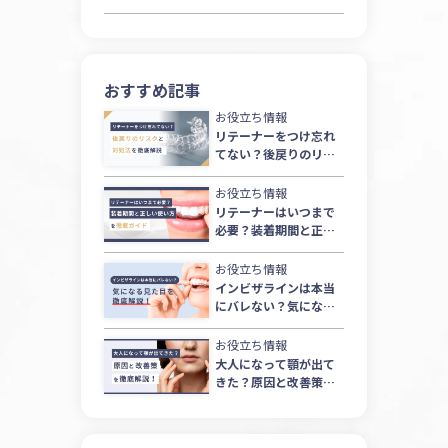
ジ
送
り
おすすめ記事
お役立ち情報
リテーナーをつけ忘れ
てない？後戻りのリス
クと対処法を徹底解説
お役立ち情報
リテーナーはいつまで
必要？装着期間と正し
い使い方を徹底ガイド
お役立ち情報
インビザラインは本当
にバレない？気になる
見た目を徹底解説！
お役立ち情報
大人になって顎が出て
きた？原因と改善策を
徹底解説！