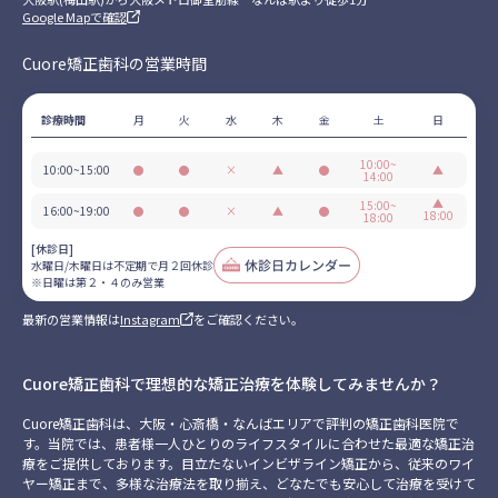
Google Mapで確認
Cuore矯正歯科の営業時間
診療時間
月
火
水
木
金
土
日
10:00~
10:00~15:00
●
●
×
▲
●
▲
14:00
営
営
休
不
営
日
業
業
診
定
業
▲
曜
15:00~
16:00~19:00
●
●
×
▲
●
18:00
18:00
期
は
営
営
休
不
営
日
で
第
業
業
診
定
業
曜
[休診日]
月
２・
期
は
水曜日/木曜日は不定期で月２回休診
２
４
で
第
※日曜は第２・４のみ営業
回
の
月
２・
休
み
２
４
最新の営業情報は
Instagram
をご確認ください。
診
営
回
の
業
休
み
診
営
業
Cuore矯正歯科で理想的な矯正治療を体験してみませんか？
Cuore矯正歯科は、大阪・心斎橋・なんばエリアで評判の矯正歯科医院で
す。当院では、患者様一人ひとりのライフスタイルに合わせた最適な矯正治
療をご提供しております。目立たないインビザライン矯正から、従来のワイ
ヤー矯正まで、多様な治療法を取り揃え、どなたでも安心して治療を受けて