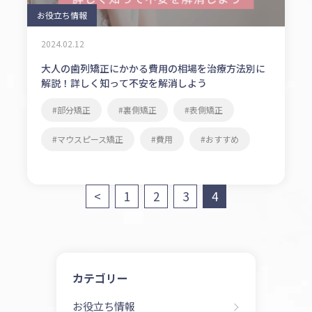
お役立ち情報
2024.02.12
大人の歯列矯正にかかる費用の相場を治療方法別に
解説！詳しく知って不安を解消しよう
部分矯正
裏側矯正
表側矯正
マウスピース矯正
費用
おすすめ
投
<
1
2
3
4
稿
の
ペ
カテゴリー
ー
お役立ち情報