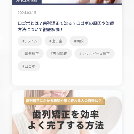
お役立ち情報
2024.03.15
口ゴボとは？歯列矯正で治る？口ゴボの原因や治療
方法について徹底解説！
Eライン
出っ歯
横顔
裏側矯正
表側矯正
マウスピース矯正
口ゴボ