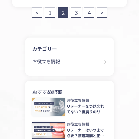
投
<
1
2
3
4
>
稿
の
ペ
カテゴリー
ー
お役立ち情報
ジ
送
り
おすすめ記事
お役立ち情報
リテーナーをつけ忘れ
てない？後戻りのリス
クと対処法を徹底解説
お役立ち情報
リテーナーはいつまで
必要？装着期間と正し