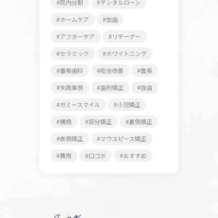
院内分割
デンタルローン
ホームケア
虫歯
アフターケア
リテーナー
セラミック
ホワイトニング
審美歯科
咬合改善
面長
失敗事例
歯列矯正
抜歯
ガミースマイル
小児矯正
横顔
部分矯正
裏側矯正
表側矯正
マウスピース矯正
費用
口ゴボ
おすすめ