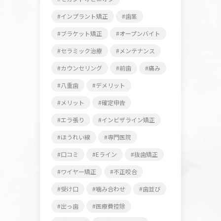
インプラント矯正
歯茎
ブラケット矯正
オープンバイト
セラミック治療
メンテナンス
カウンセリング
前歯
痛み
八重歯
デメリット
メリット
確定申告
エラ張り
インビザライン矯正
ほうれい線
専門医院
口コミ
Eライン
抜歯矯正
ワイヤー矯正
不正咬合
受け口
噛み合わせ
歯並び
出っ歯
医療費控除