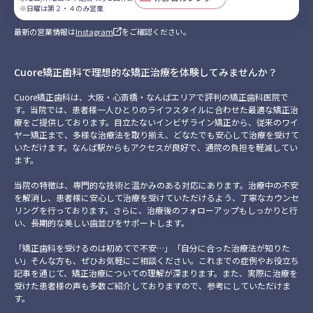
２
４
で
第
※日曜は第２・４のみ営業
回
の
月
２・
休
み
２
４
最新の営業情報は
Instagram
をご確認ください。
診
営
回
の
業
休
み
診
営
業
Cuore矯正歯科で理想的な矯正治療を体験してみませんか？
Cuore矯正歯科は、大阪・心斎橋・なんばエリアで評判の矯正歯科医院で
す。当院では、患者様一人ひとりのライフスタイルに合わせた最適な矯正治
療をご提供しております。目立たないインビザライン矯正から、従来のワイ
ヤー矯正まで、多様な治療法を取り揃え、どなたでも安心して治療を受けて
いただけます。なんば駅からもアクセスが良好で、通院の負担を軽減してい
ます。
当院の特徴は、専門的な技術と温かみのある対応にあります。治療中の不安
を解消し、患者様に安心して治療を受けていただけるよう、丁寧なカウンセ
リングを行っております。さらに、治療後のフォローアップもしっかりと行
い、長期的な美しい歯並びをサポートします。
「矯正歯科を受けるのは初めてで不安…」「自分に合った治療法が知りた
い」そんな方も、ぜひお気軽にご相談ください。これまでの症例やお役立ち
記事を通じて、矯正治療についての理解が深まります。また、実際に治療を
受けた患者様の声も多数ご紹介しておりますので、参考にしていただけま
す。