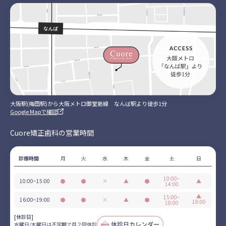
大阪駅(梅田駅)から大阪メトロ御堂筋線 なんば駅より徒歩1分
Google Mapで確認
Cuore矯正歯科の営業時間
診療時間
月
火
水
木
金
土
日
10:00~
10:00~15:00
●
●
×
▲
●
▲
14:00
営
営
休
不
営
日
業
業
診
定
業
▲
曜
15:00~
16:00~19:00
●
●
×
▲
●
18:00
18:00
期
は
営
営
休
不
営
日
で
第
業
業
診
定
業
曜
[休診日]
月
２・
期
は
水曜日/木曜日は不定期で月２回休診